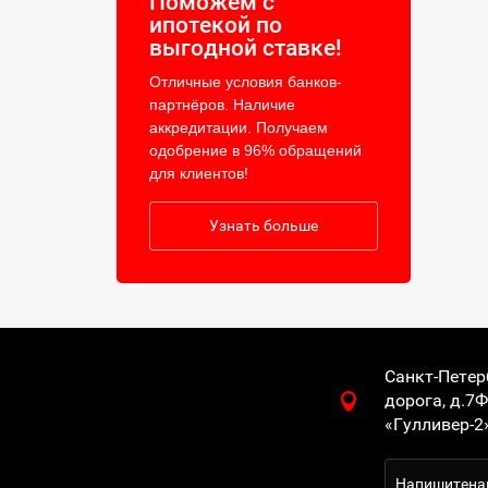
Поможем с
ипотекой по
выгодной ставке!
Отличные условия банков-
партнёров. Наличие
аккредитации. Получаем
одобрение в 96% обращений
для клиентов!
Узнать больше
Санкт-Петер
дорога, д.7Ф
«Гулливер-2
Напишите
на