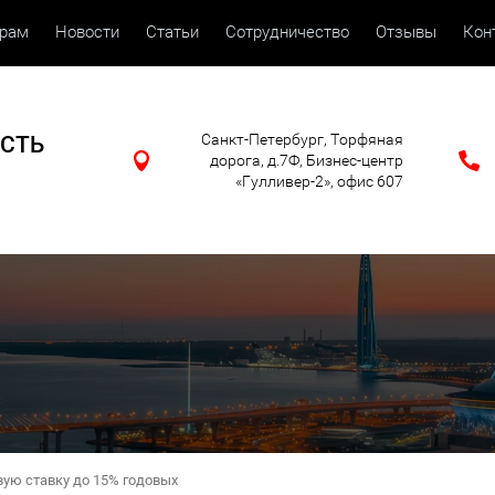
орам
Новости
Статьи
Сотрудничество
Отзывы
Кон
Санкт-Петербург, Торфяная
СТЬ
дорога, д.7Ф, Бизнес-центр
«Гулливер-2», офис 607
ую ставку до 15% годовых